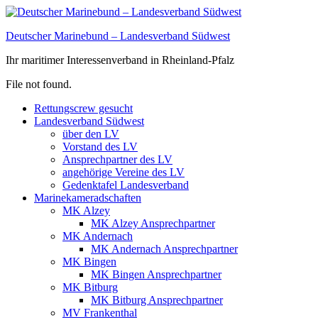
Zum
Inhalt
Deutscher Marinebund – Landesverband Südwest
springen
Ihr maritimer Interessenverband in Rheinland-Pfalz
File not found.
Rettungscrew gesucht
Landesverband Südwest
über den LV
Vorstand des LV
Ansprechpartner des LV
angehörige Vereine des LV
Gedenktafel Landesverband
Marinekameradschaften
MK Alzey
MK Alzey Ansprechpartner
MK Andernach
MK Andernach Ansprechpartner
MK Bingen
MK Bingen Ansprechpartner
MK Bitburg
MK Bitburg Ansprechpartner
MV Frankenthal